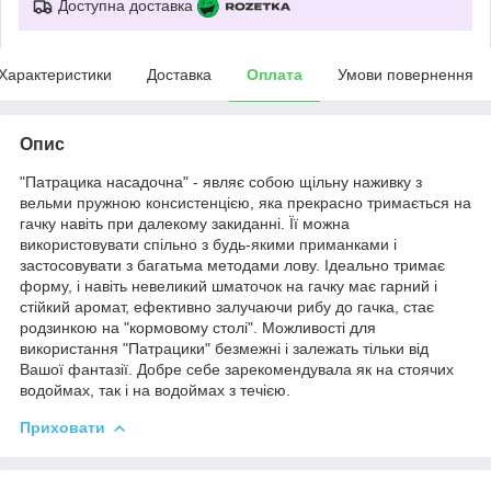
Доступна доставка
Характеристики
Доставка
Оплата
Умови повернення
Опис
"Патрацика насадочна" - являє собою щільну наживку з
вельми пружною консистенцією, яка прекрасно тримається на
гачку навіть при далекому закиданні. Її можна
використовувати спільно з будь-якими приманками і
застосовувати з багатьма методами лову. Ідеально тримає
форму, і навіть невеликий шматочок на гачку має гарний і
стійкий аромат, ефективно залучаючи рибу до гачка, стає
родзинкою на "кормовому столі". Можливості для
використання "Патрацики" безмежні і залежать тільки від
Вашої фантазії. Добре себе зарекомендувала як на стоячих
водоймах, так і на водоймах з течією.
Приховати