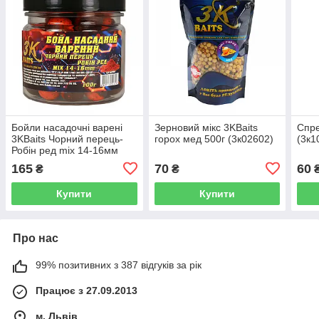
Бойли насадочні варені
Зерновий мікс 3KBaits
Спре
3KBaits Чорний перець-
горох мед 500г (3к02602)
(3к1
Робін ред mix 14-16мм
100г (3к07800)
165
70
60
₴
₴
Купити
Купити
Про нас
99% позитивних з 387 відгуків за рік
Працює з 27.09.2013
м. Львів