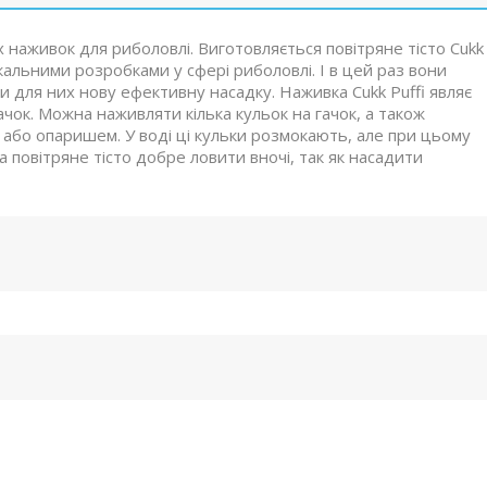
х наживок для риболовлі. Виготовляється повітряне тісто Cukk
нікальними розробками у сфері риболовлі. І в цей раз вони
и для них нову ефективну насадку. Наживка Cukk Puffi являє
ачок. Можна наживляти кілька кульок на гачок, а також
 або опаришем. У воді ці кульки розмокають, але при цьому
а повітряне тісто добре ловити вночі, так як насадити