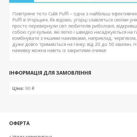
Повітряне тісто Cukk Puffi – одна з найбільш ефективни
Puffi в Угорщині. Як відомо, угорці славляться своїми у
просто перевернули світ любителів риболовлі, відкривш
собою сухі кульки, які легко і швидко насаджуються на г
комбінувати з іншими наживками, наприклад, черв'яком,
дуже довго тримаються на гачку: від 20 до 50 хвилин. Н
наживку можна навіть із закритими очима!
ІНФОРМАЦІЯ ДЛЯ ЗАМОВЛЕННЯ
Ціна:
90 ₴
ОФЕРТА
Угода користувача