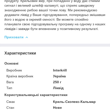
продукту. Крильовий жир, при попаданні у воду дає стійкий
сигнал і великий шлейф каламуті, що сприяє швидкому
знаходженню рибою вашої точки лову. Ми рекомендуємо
додавати ліквід у Ваше підгодовування, попередньо змішавши
його з водою в окремій ємності. Ви можете спокійно
планувати свою підгодовувальну програму на одному з наших
ліквідів і завжди бути впевненим у позитивному результаті.
Приховати
Характеристики
Основні
Виробник
Interkrill
Країна виробник
Україна
Вага
250 г
Тип
Ліквід
Користувальницькі характеристики
Смак
Криль-Скопекс-Кальмар
Стан
Нове