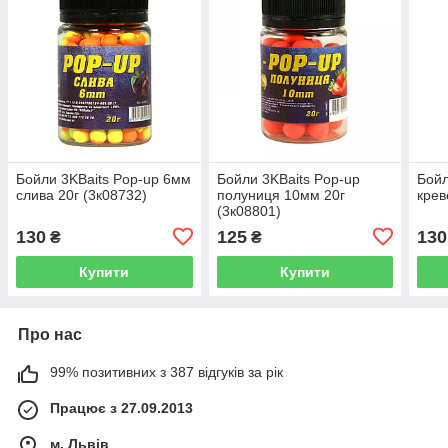
Бойли 3KBaits Pop-up 6мм
Бойли 3KBaits Pop-up
Бойл
слива 20г (3к08732)
полуниця 10мм 20г
крев
(3к08801)
130
125
130
₴
₴
Купити
Купити
Про нас
99% позитивних з 387 відгуків за рік
Працює з 27.09.2013
м. Львів