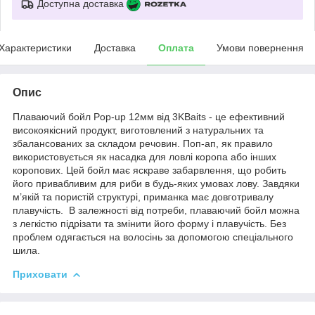
Доступна доставка
Характеристики
Доставка
Оплата
Умови повернення
Опис
Плаваючий бойл Pop-up 12мм від 3KBaits - це ефективний
високоякісний продукт, виготовлений з натуральних та
збалансованих за складом речовин. Поп-ап, як правило
використовується як насадка для ловлі коропа або інших
коропових. Цей бойл має яскраве забарвлення, що робить
його привабливим для риби в будь-яких умовах лову. Завдяки
м’якій та пористій структурі, приманка має довготривалу
плавучість. В залежності від потреби, плаваючий бойл можна
з легкістю підрізати та змінити його форму і плавучість. Без
проблем одягається на волосінь за допомогою спеціального
шила.
Приховати