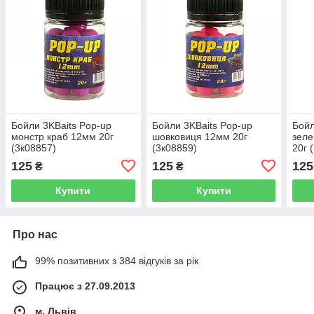
Бойли 3KBaits Pop-up
Бойли 3KBaits Pop-up
Бойл
монстр краб 12мм 20г
шовковиця 12мм 20г
зел
(3к08857)
(3к08859)
20г 
125
125
125
₴
₴
Купити
Купити
Про нас
99% позитивних з 384 відгуків за рік
Працює з 27.09.2013
м. Львів