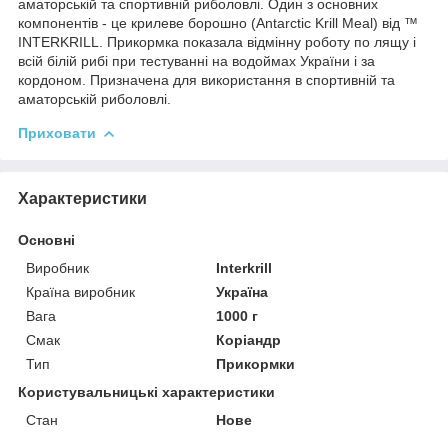
аматорській та спортивній риболовлі. Один з основних
компонентів - це крилеве борошно (Antarctic Krill Meal) від ™
INTERKRILL. Прикормка показала відмінну роботу по лящу і
всій білій рибі при тестуванні на водоймах України і за
кордоном. Призначена для використання в спортивній та
аматорській риболовлі.
Приховати
Характеристики
Основні
Виробник
Interkrill
Країна виробник
Україна
Вага
1000 г
Смак
Коріандр
Тип
Прикормки
Користувальницькі характеристики
Стан
Нове