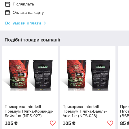
Післяплата
Оплата на карту
Всі умови оплати
Подібні товари компанії
Прикормка Interkrill
Прикормка Interkrill
Прик
Преміум Плітка-Коріандр-
Преміум Плітка-Ваніль-
Плот
Лайм 1кг (NFS-027)
Аніс 1кг (NFS-028)
(BSB
105
105
85
₴
₴