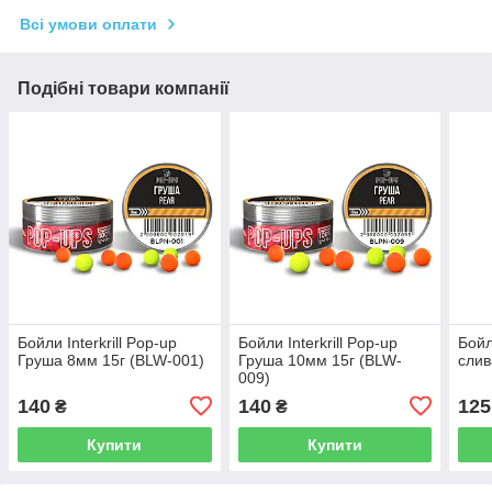
Всі умови оплати
Подібні товари компанії
Бойли Interkrill Pop-up
Бойли Interkrill Pop-up
Бойл
Груша 8мм 15г (BLW-001)
Груша 10мм 15г (BLW-
слив
009)
140
140
125
₴
₴
Купити
Купити