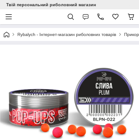
Твій персональний риболовний магазин
Rybalych - Інтернет-магазин риболовних товарів
Прикор