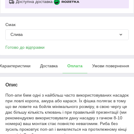
Доступна доставка
Смак
Слива
Готово до відправки
Характеристики
Доставка
Оплата
Умови повернення
Опис
Поп-апи 6мм одні з найбільш часто використовуваних насадок
при ловлі коропа, амура або карася. Їх фішка полягає в тому
що ви ловите на бойлік мінімального розміру, в свою чергу це
дає більшу кількість клювань і при правильній презентації (ми
рекомендуємо використовувати дану насадку з гачком 8-10
номера) ваш монтаж стає повністю невагомим. Риба без
зусиль проковтує поп-ап і виявляється на протилежному кінці