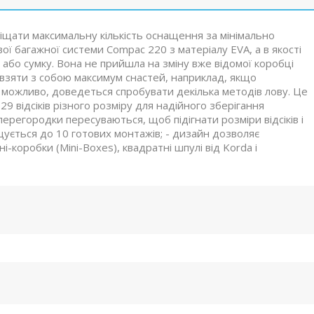
іщати максимальну кількість оснащення за мінімально
ї багажної системи Compac 220 з матеріалу EVA, а в якості
або сумку. Вона не прийшла на зміну вже відомої коробці
х взяти з собою максимум снастей, наприклад, якщо
, можливо, доведеться спробувати декілька методів лову. Це
29 відсіків різного розміру для надійного зберігання
перегородки пересуваються, щоб підігнати розміри відсіків і
іщується до 10 готових монтажів; - дизайн дозволяє
і-коробки (Mini-Boxes), квадратні шпулі від Korda і