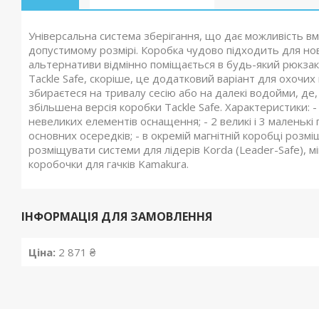
Універсальна система зберігання, що дає можливість вм
допустимому розмірі. Коробка чудово підходить для ново
альтернативи відмінно поміщається в будь-який рюкзак 
Tackle Safe, скоріше, це додатковий варіант для охочи
збираєтеся на тривалу сесію або на далекі водойми, де
збільшена версія коробки Tackle Safe. Характеристики: - 
невеликих елементів оснащення; - 2 великі і 3 маленькі 
основних осередків; - в окремій магнітній коробці розм
розміщувати системи для лідерів Korda (Leader-Safe), мін
коробочки для гачків Kamakura.
ІНФОРМАЦІЯ ДЛЯ ЗАМОВЛЕННЯ
Ціна:
2 871 ₴