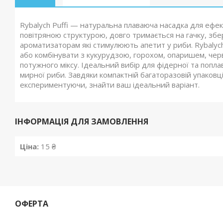
Rybalych Puffi — натуральна плаваюча насадка для ефект
повітряною структурою, довго тримається на гачку, збер
ароматизаторам які стимулюють апетит у риби. Rybalych
або комбінувати з кукурудзою, горохом, опаришем, чер
потужного міксу. Ідеальний вибір для фідерної та поплав
мирної риби. Завдяки компактній багаторазовій упаковці 
експериментуючи, знайти ваш ідеальний варіант.
ІНФОРМАЦІЯ ДЛЯ ЗАМОВЛЕННЯ
Ціна:
15 ₴
ОФЕРТА