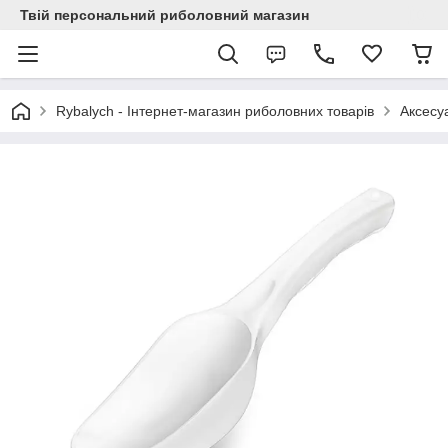
Твій персональний риболовний магазин
Rybalych - Інтернет-магазин риболовних товарів
Аксесу