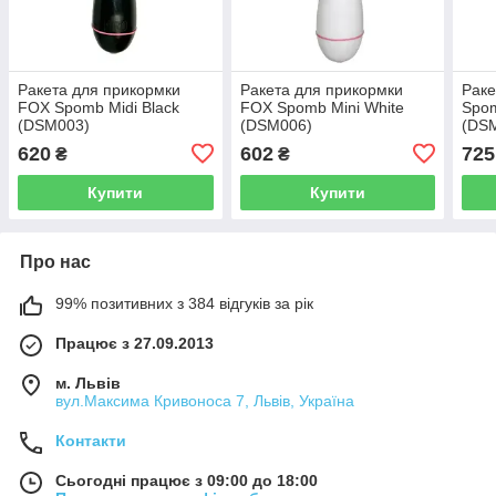
Ракета для прикормки
Ракета для прикормки
Раке
FOX Spomb Midi Black
FOX Spomb Mini White
Spom
(DSM003)
(DSM006)
(DS
620
602
725
₴
₴
Купити
Купити
Про нас
99% позитивних з 384 відгуків за рік
Працює з 27.09.2013
м. Львів
вул.Максима Кривоноса 7, Львів, Україна
Контакти
Сьогодні працює з 09:00 до 18:00