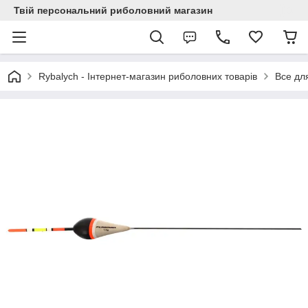
Твій персональний риболовний магазин
Rybalych - Інтернет-магазин риболовних товарів
Все дл