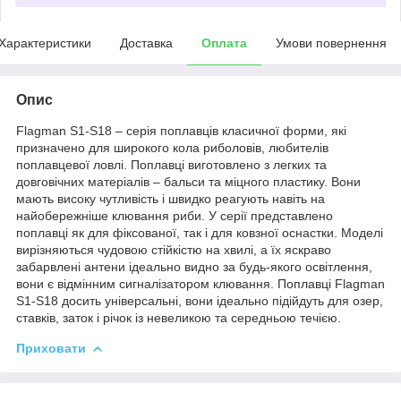
Характеристики
Доставка
Оплата
Умови повернення
Опис
Flagman S1-S18 – серія поплавців класичної форми, які
призначено для широкого кола риболовів, любителів
поплавцевої ловлі. Поплавці виготовлено з легких та
довговічних матеріалів – бальси та міцного пластику. Вони
мають високу чутливість і швидко реагують навіть на
найобережніше клювання риби. У серії представлено
поплавці як для фіксованої, так і для ковзної оснастки. Моделі
вирізняються чудовою стійкістю на хвилі, а їх яскраво
забарвлені ​​антени ідеально видно за будь-якого освітлення,
вони є відмінним сигналізатором клювання. Поплавці Flagman
S1-S18 досить універсальні, вони ідеально підійдуть для озер,
ставків, заток і річок із невеликою та середньою течією.
Приховати