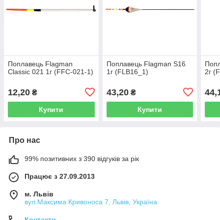
Поплавець Flagman
Поплавець Flagman S16
Попл
Classic 021 1г (FFC-021-1)
1г (FLB16_1)
2г (
12,20
43,20
44,
₴
₴
Купити
Купити
Про нас
99% позитивних з 390 відгуків за рік
Працює з 27.09.2013
м. Львів
вул.Максима Кривоноса 7, Львів, Україна
Контакти