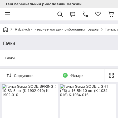
Твій персональний риболовний магазин
Rybalych - Інтернет-магазин риболовних товарів
Гачки,
Гачки
Гачки
Сортування
0
Фільтри