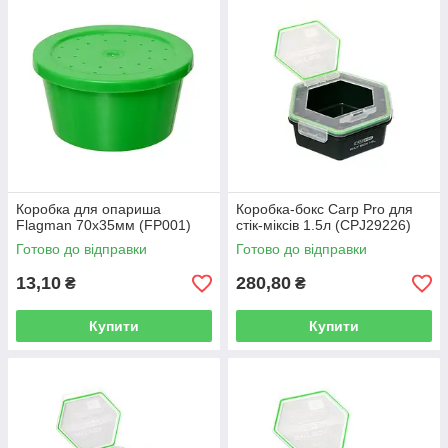
Коробка для опариша
Коробка-бокс Carp Pro для
Flagman 70х35мм (FP001)
стік-міксів 1.5л (CPJ29226)
Готово до відправки
Готово до відправки
13,10
280,80
₴
₴
Купити
Купити