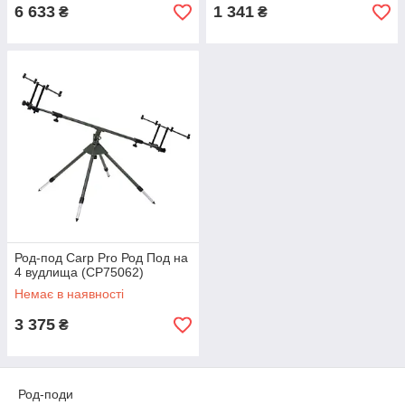
6 633
1 341
₴
₴
Род-под Carp Pro Род Под на
4 вудлища (CP75062)
Немає в наявності
3 375
₴
Род-поди