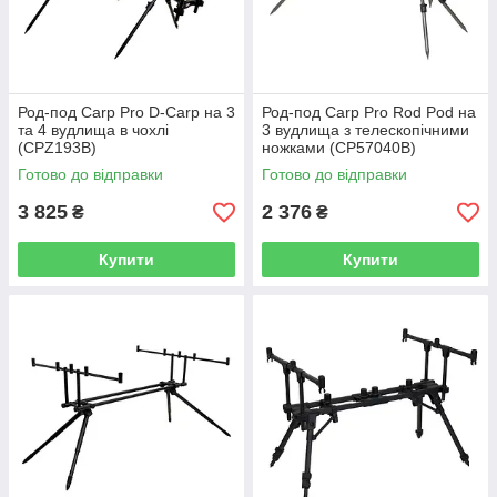
Род-под Carp Pro D-Carp на 3
Род-под Carp Pro Rod Pod на
та 4 вудлища в чохлі
3 вудлища з телескопічними
(CPZ193B)
ножками (CP57040B)
Готово до відправки
Готово до відправки
3 825
2 376
₴
₴
Купити
Купити