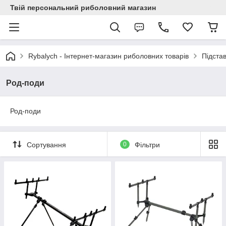
Твій персональний риболовний магазин
Rybalych - Інтернет-магазин риболовних товарів
Підстав
Род-поди
Род-поди
Сортування
0
Фільтри