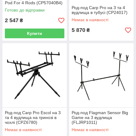
Pod For 4 Rods (CP57040B4)
Род-под Carp Pro на 3 та 4
Готово до відправки
вудлища в тубусі (CP24017)
2 547
Немає в наявності
₴
5 870
₴
Купити
Род-под Carp Pro Escol на 3
Род-под Flagman Sensor Big
та 4 вудлища на тринозі в
Game на 3 вудлища
чохлі (CPZ6780)
(FLJRP1011)
Немає в наявності
Немає в наявності